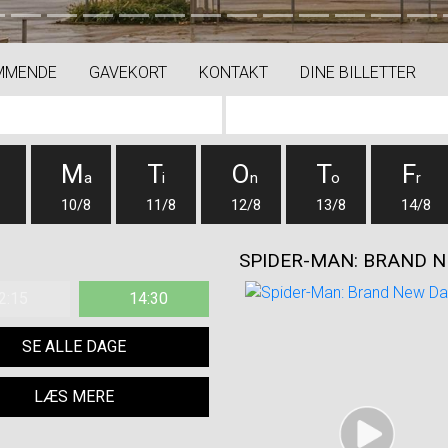
MMENDE
GAVEKORT
KONTAKT
DINE BILLETTER
M
T
O
T
F
a
i
n
o
r
10/8
11/8
12/8
13/8
14/8
SPIDER-MAN: BRAND N
2:15
14:30
SE ALLE DAGE
LÆS MERE