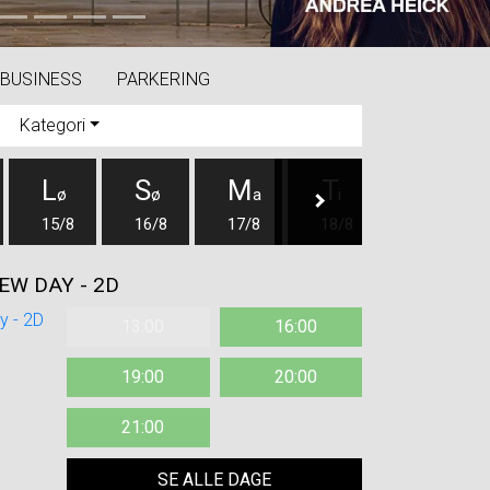
Next
BUSINESS
PARKERING
Kategori
L
S
M
T
O
ø
ø
a
i
n
15/8
16/8
17/8
18/8
19/8
EW DAY - 2D
13:00
16:00
19:00
20:00
21:00
SE ALLE DAGE