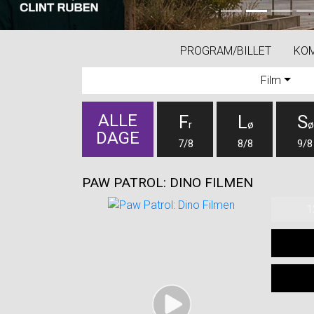
Previous
PROGRAM/BILLET
KO
Film
ALLE
F
L
S
r
ø
ø
DAGE
7/8
8/8
9/8
PAW PATROL: DINO FILMEN
1